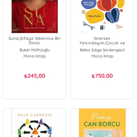
Suna;Şifaya Adanmış Bir
İstersen
Ömür
Yanındayım;Çocuk ve
Ergenlerde Duygu
Buket Müftüoğlu
Belkıs Edige Serdengeçti
Düzenleme
Mona Kitap
Güneş Turhan
Mona Kitap
245,00
750,00
₺
₺