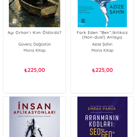
Ayı Orhan'ı Kim Öldürdü?
Fark Eden “Ben”;İkiliksiz
(Non-dual) Anlayış
Rehberliğinde İllüzyondan
Güvenç Dağüstün
Azize Şahin
Çıkışın Anahtarı
Mona Kitap
Mona Kitap
225,00
225,00
₺
₺