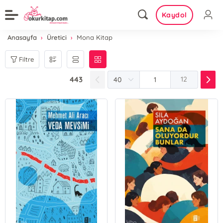
Kaydol
Anasayfa
Üretici
Mona Kitap
Filtre
443
12