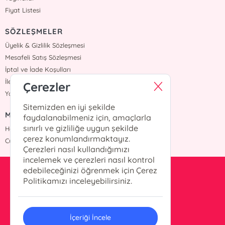
Fiyat Listesi
SÖZLEŞMELER
Üyelik & Gizlilik Sözleşmesi
Mesafeli Satış Sözleşmesi
İptal ve İade Koşulları
İletişim
Çerezler
Yardım
Sitemizden en iyi şekilde
MÜŞTERİ HİZMETLERİ
faydalanabilmeniz için, amaçlarla
sınırlı ve gizliliğe uygun şekilde
Hafta içi :09:00 - 18:00
çerez konumlandırmaktayız.
Cumartesi :09:00 - 18:00
Çerezleri nasıl kullandığımızı
incelemek ve çerezleri nasıl kontrol
edebileceğinizi öğrenmek için Çerez
info@okurkitap.com
Politikamızı inceleyebilirsiniz.
90 544 522 45 05
İçeriği İncele