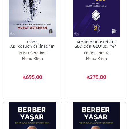
İnsan
Aranmanın Kodları:
Aplikasyonları;İnsanın
SEO’dan GEO’ya; Yeni
İçinde Çalışan Görünmez
Nesil Dijital Görünürlük
Murat Öztarhan
Emrah Pamuk
Sistemler
Stratejileri
Mona Kitap
Mona Kitap
695,00
275,00
₺
₺