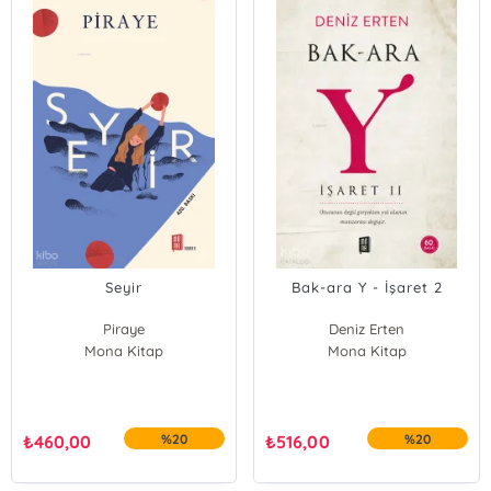
Seyir
Bak-ara Y - İşaret 2
Piraye
Deniz Erten
Mona Kitap
Mona Kitap
₺
460,00
%20
₺
516,00
%20