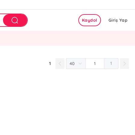
Kaydol
Giriş Yap
1
1