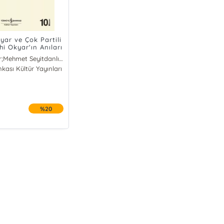
yar ve Çok Partili
hi Okyar'ın Anıları
Osman Okyar;Mehmet Seyitdanlıoğlu
nkası Kültür Yayınları
%20