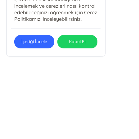
incelemek ve çerezleri nasıl kontrol
edebileceğinizi öğrenmek için Çerez
Politikamızı inceleyebilirsiniz.
İçeriği İncele
Kabul Et
METAMORFOZ YAYINCILIK MEDYA
REKLAM ORGANİZASYON MATBAACILIK
LTD. ŞTİ.