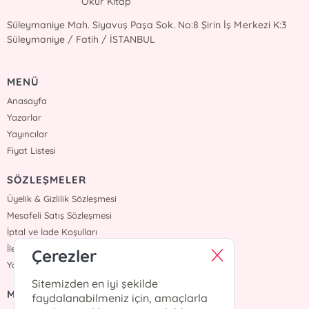
Okur Kitap
Süleymaniye Mah. Siyavuş Paşa Sok. No:8 Şirin İş Merkezi K:3
Süleymaniye / Fatih / İSTANBUL
MENÜ
Anasayfa
Yazarlar
Yayıncılar
Fiyat Listesi
SÖZLEŞMELER
Üyelik & Gizlilik Sözleşmesi
Mesafeli Satış Sözleşmesi
İptal ve İade Koşulları
İletişim
Çerezler
Yardım
Sitemizden en iyi şekilde
MÜŞTERİ HİZMETLERİ
faydalanabilmeniz için, amaçlarla