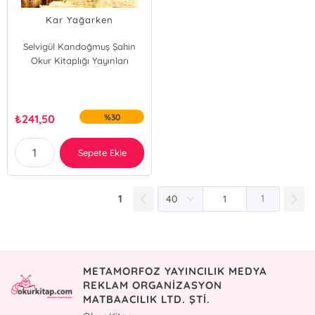
Kar Yağarken
Selvigül Kandoğmuş Şahin
Okur Kitaplığı Yayınları
₺
241,50
%30
Sepete Ekle
1
1
METAMORFOZ YAYINCILIK MEDYA
REKLAM ORGANİZASYON
MATBAACILIK LTD. ŞTİ.