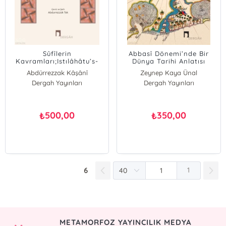
Sûfîlerin
Abbasî Dönemi’nde Bir
Kavramları;Istılâhâtu’s-
Dünya Tarihi Anlatısı
Sûfiyye
Kurmak Mes‘ûdî ve Tarih
Abdürrezzak Kâşânî
Zeynep Kaya Ünal
Metodu
Dergah Yayınları
Dergah Yayınları
500,00
350,00
₺
₺
6
1
METAMORFOZ YAYINCILIK MEDYA