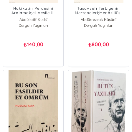
Hakikatin Perdesini
Tasavvufî Terbiyenin
Aralamak;el-Vesîle li-
Mertebeleri;Menâzilü’s-
Galat Müzîle
Sâirîn Şerhi
Abdüllatîf Kudsî
Abdürrezzak Kâşânî
Dergah Yayınları
Dergah Yayınları
140,00
800,00
₺
₺