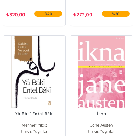
₺
320,00
%20
₺
272,00
%20
Yâ Bâkî Entel Bâkî
İkna
Mehmet Yıldız
Jane Austen
Timaş Yayınları
Timaş Yayınları