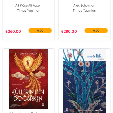
Ali Köse;Ali Ayten
Alex Schulman
Timaş Yayınları
Timaş Yayınları
₺
260,00
%20
₺
280,00
%20