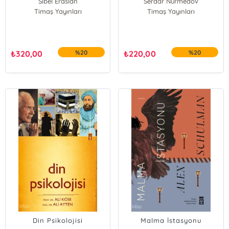
Sibel Eraslan
Serdar Nurmedov
Terapisi (ACT)
Timaş Yayınları
Timaş Yayınları
₺
320,00
%20
₺
220,00
%20
Din Psikolojisi
Malma İstasyonu