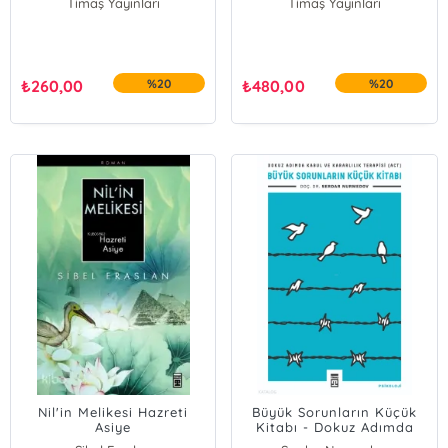
Timaş Yayınları
Timaş Yayınları
₺
260,00
%20
₺
480,00
%20
Nil'in Melikesi Hazreti
Büyük Sorunların Küçük
Asiye
Kitabı - Dokuz Adımda
Kabul ve Kararlılık