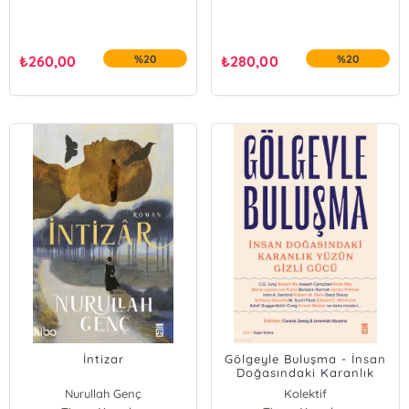
₺
260,00
%20
₺
280,00
%20
İntizar
Gölgeyle Buluşma - İnsan
Doğasındaki Karanlık
Yüzün Gizli Gücü
Nurullah Genç
Kolektif