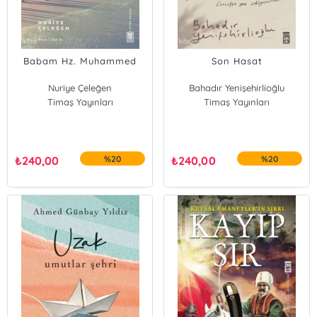
Babam Hz. Muhammed
Son Hasat
Nuriye Çeleğen
Bahadır Yenişehirlioğlu
Timaş Yayınları
Timaş Yayınları
₺
240,00
%20
₺
240,00
%20