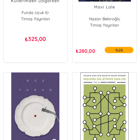
Küllerimden Doğarken
Mavi Lale
Funda Uçuk Er
Timaş Yayınları
Nazan Bekiroğlu
Timaş Yayınları
325,00
₺
₺
280,00
%20