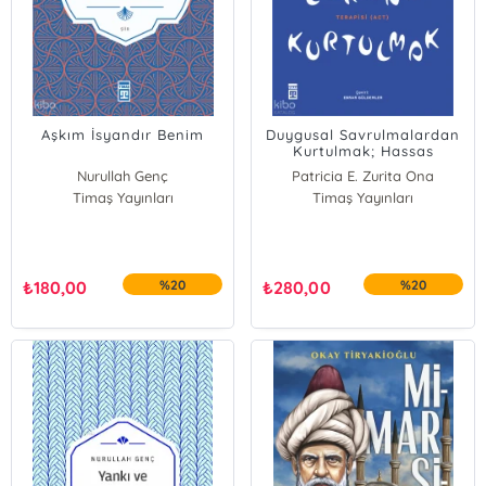
Aşkım İsyandır Benim
Duygusal Savrulmalardan
Kurtulmak; Hassas
Tabiatlar İçin Kabul ve
Nurullah Genç
Patricia E. Zurita Ona
Kararlılık Terapisi (ACT)
Timaş Yayınları
Timaş Yayınları
₺
180,00
%20
₺
280,00
%20