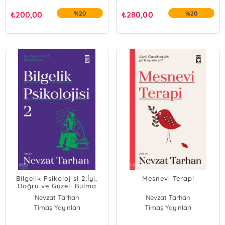
₺
200,00
%20
₺
280,00
%20
Bilgelik Psikolojisi 2;İyi,
Mesnevi Terapi
Doğru ve Güzeli Bulma
Sanatı
Nevzat Tarhan
Nevzat Tarhan
Timaş Yayınları
Timaş Yayınları