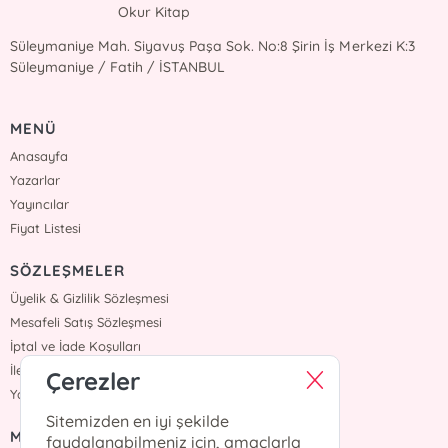
Okur Kitap
Süleymaniye Mah. Siyavuş Paşa Sok. No:8 Şirin İş Merkezi K:3
Süleymaniye / Fatih / İSTANBUL
MENÜ
Anasayfa
Yazarlar
Yayıncılar
Fiyat Listesi
SÖZLEŞMELER
Üyelik & Gizlilik Sözleşmesi
Mesafeli Satış Sözleşmesi
İptal ve İade Koşulları
İletişim
Çerezler
Yardım
Sitemizden en iyi şekilde
MÜŞTERİ HİZMETLERİ
faydalanabilmeniz için, amaçlarla