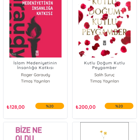
İslam Medeniyetinin
Kutlu Doğum Kutlu
İnsanlığa Katkısı
Peygamber
Roger Garaudy
Salih Suruç
Timaş Yayınları
Timaş Yayınları
₺
128,00
%20
₺
200,00
%20