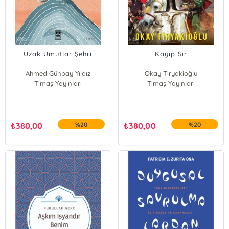
Uzak Umutlar Şehri
Kayıp Sır
Ahmed Günbay Yıldız
Okay Tiryakioğlu
Timaş Yayınları
Timaş Yayınları
₺
380,00
%20
₺
380,00
%20