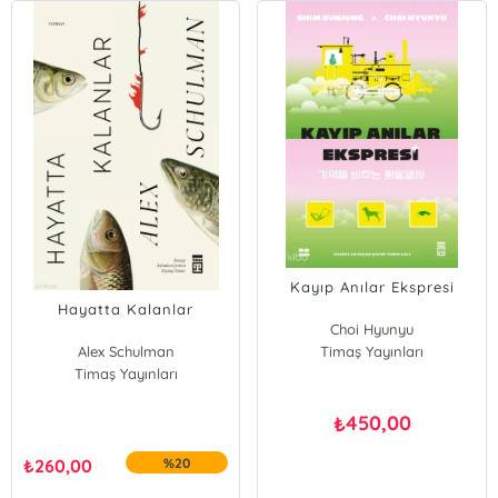
Kayıp Anılar Ekspresi
Hayatta Kalanlar
Choi Hyunyu
Alex Schulman
Timaş Yayınları
Shim Eunjung
Timaş Yayınları
450,00
₺
₺
260,00
%20