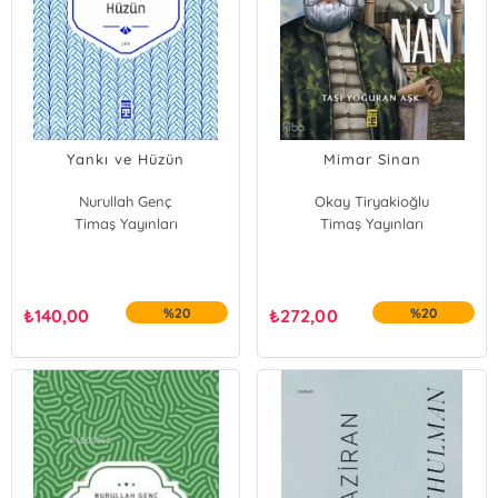
Yankı ve Hüzün
Mimar Sinan
Nurullah Genç
Okay Tiryakioğlu
Timaş Yayınları
Timaş Yayınları
₺
140,00
%20
₺
272,00
%20