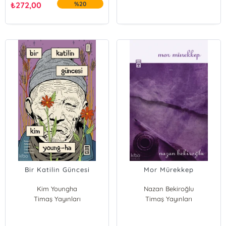
₺
272,00
%20
Bir Katilin Güncesi
Mor Mürekkep
Kim Youngha
Nazan Bekiroğlu
Timaş Yayınları
Açelya Yavuz
Timaş Yayınları