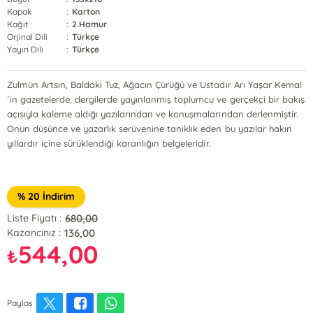
Kapak
:
Karton
Kağıt
:
2.Hamur
Orjinal Dili
:
Türkçe
Yayın Dili
:
Türkçe
Zulmün Artsın, Baldaki Tuz, Ağacın Çürüğü ve Ustadır Arı Yaşar Kemal
´in gazetelerde, dergilerde yayınlanmış toplumcu ve gerçekçi bir bakış
açısıyla kaleme aldığı yazılarından ve konuşmalarından derlenmiştir.
Onun düşünce ve yazarlık serüvenine tanıklık eden bu yazılar hakın
yıllardır içine sürüklendiği karanlığın belgeleridir.
% 20 İndirim
680,00
Liste Fiyatı :
136,00
Kazancınız :
544,00
₺
Paylaş