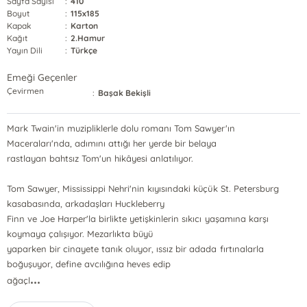
Sayfa Sayısı
:
410
Boyut
:
115x185
Kapak
:
Karton
Kağıt
:
2.Hamur
Yayın Dili
:
Türkçe
Emeği Geçenler
Çevirmen
:
Başak Bekişli
Mark Twain'in muzipliklerle dolu romanı Tom Sawyer'ın
Maceraları'nda, adımını attığı her yerde bir belaya
rastlayan bahtsız Tom'un hikâyesi anlatılıyor.
Tom Sawyer, Mississippi Nehri'nin kıyısındaki küçük St. Petersburg
kasabasında, arkadaşları Huckleberry
Finn ve Joe Harper'la birlikte yetişkinlerin sıkıcı yaşamına karşı
koymaya çalışıyor. Mezarlıkta büyü
yaparken bir cinayete tanık oluyor, ıssız bir adada fırtınalarla
boğuşuyor, define avcılığına heves edip
...
ağaçl