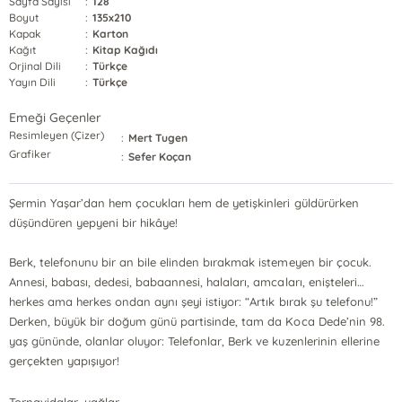
Sayfa Sayısı
:
128
Boyut
:
135x210
Kapak
:
Karton
Kağıt
:
Kitap Kağıdı
Orjinal Dili
:
Türkçe
Yayın Dili
:
Türkçe
Emeği Geçenler
Resimleyen (Çizer)
:
Mert Tugen
Grafiker
:
Sefer Koçan
Şermin Yaşar’dan hem çocukları hem de yetişkinleri güldürürken
düşündüren yepyeni bir hikâye!
Berk, telefonunu bir an bile elinden bırakmak istemeyen bir çocuk.
Annesi, babası, dedesi, babaannesi, halaları, amcaları, enişteleri…
herkes ama herkes ondan aynı şeyi istiyor: “Artık bırak şu telefonu!”
Derken, büyük bir doğum günü partisinde, tam da Koca Dede’nin 98.
yaş gününde, olanlar oluyor: Telefonlar, Berk ve kuzenlerinin ellerine
gerçekten yapışıyor!
...