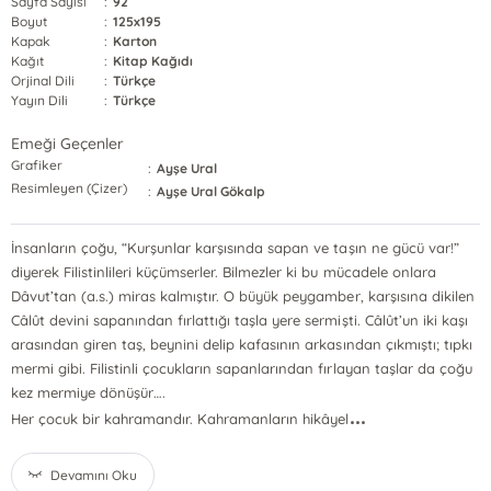
Sayfa Sayısı
:
92
Boyut
:
125x195
Kapak
:
Karton
Kağıt
:
Kitap Kağıdı
Orjinal Dili
:
Türkçe
Yayın Dili
:
Türkçe
Emeği Geçenler
Grafiker
:
Ayşe Ural
Resimleyen (Çizer)
:
Ayşe Ural Gökalp
İnsanların çoğu, “Kurşunlar karşısında sapan ve taşın ne gücü var!”
diyerek Filistinlileri küçümserler. Bilmezler ki bu mücadele onlara
Dâvut’tan (a.s.) miras kalmıştır. O büyük peygamber, karşısına dikilen
Câlût devini sapanından fırlattığı taşla yere sermişti. Câlût’un iki kaşı
arasından giren taş, beynini delip kafasının arkasından çıkmıştı; tıpkı
mermi gibi. Filistinli çocukların sapanlarından fırlayan taşlar da çoğu
kez mermiye dönüşür….
...
Her çocuk bir kahramandır. Kahramanların hikâyel
Devamını Oku