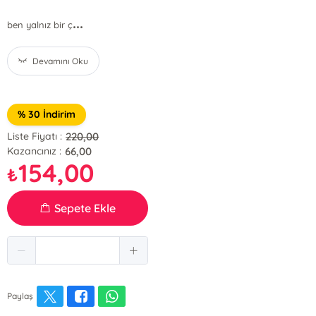
...
ben yalnız bir ç
Devamını Oku
% 30 İndirim
220,00
Liste Fiyatı :
66,00
Kazancınız :
154,00
₺
Sepete Ekle
Paylaş