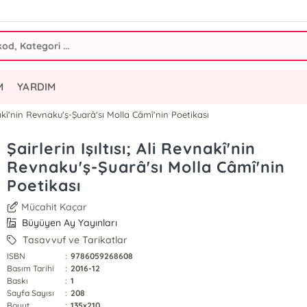
M
YARDIM
evnakî'nin Revnaku'ş-Şuarâ'sı Molla Câmî'nin Poetikası
Şairlerin Işıltısı; Ali Revnakî'nin
Revnaku'ş-Şuarâ'sı Molla Câmî'nin
Poetikası
Mücahit Kaçar
Büyüyen Ay Yayınları
Tasavvuf ve Tarikatlar
ISBN
:
9786059268608
Basım Tarihi
:
2016-12
Baskı
:
1
Sayfa Sayısı
:
208
Boyut
:
135x210