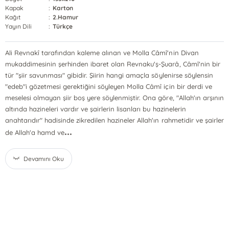
Kapak
:
Karton
Kağıt
:
2.Hamur
Yayın Dili
:
Türkçe
Ali Revnakî tarafından kaleme alınan ve Molla Câmî'nin Divan
mukaddimesinin şerhinden ibaret olan Revnaku'ş-Şuarâ, Câmî'nin bir
tür "şiir savunması" gibidir. Şiirin hangi amaçla söylenirse söylensin
"edeb"i gözetmesi gerektiğini söyleyen Molla Câmî için bir derdi ve
meselesi olmayan şiir boş yere söylenmiştir. Ona göre, "Allah'ın arşının
altında hazineleri vardır ve şairlerin lisanları bu hazinelerin
anahtarıdır" hadisinde zikredilen hazineler Allah'ın rahmetidir ve şairler
...
de Allah'a hamd ve
Devamını Oku