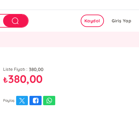
Kaydol
Giriş Yap
380,00
Liste Fiyatı :
380,00
₺
Paylaş