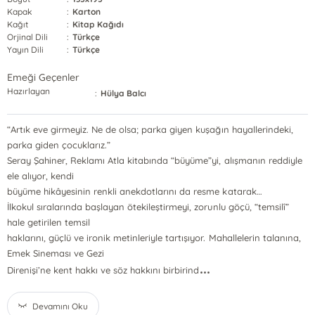
Kapak
:
Karton
Kağıt
:
Kitap Kağıdı
Orjinal Dili
:
Türkçe
Yayın Dili
:
Türkçe
Emeği Geçenler
Hazırlayan
:
Hülya Balcı
“Artık eve girmeyiz. Ne de olsa; parka giyen kuşağın hayallerindeki,
parka giden çocuklarız.”
Seray Şahiner, Reklamı Atla kitabında “büyüme”yi, alışmanın reddiyle
ele alıyor, kendi
büyüme hikâyesinin renkli anekdotlarını da resme katarak…
İlkokul sıralarında başlayan ötekileştirmeyi, zorunlu göçü, “temsilî”
hale getirilen temsil
haklarını, güçlü ve ironik metinleriyle tartışıyor. Mahallelerin talanına,
Emek Sineması ve Gezi
...
Direnişi’ne kent hakkı ve söz hakkını birbirind
Devamını Oku