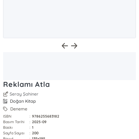
Reklamı Atla
Seray Şahiner
Doğan Kitap
Deneme
ISBN
:
9786255683182
Basım Tarihi
:
2025-09
Baskı
:
1
Sayfa Sayısı
:
200
Boyut
:
135x195