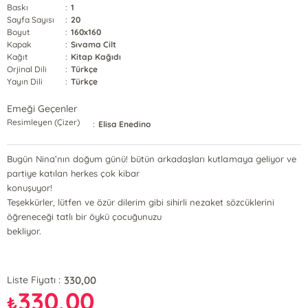
Baskı
:
1
Sayfa Sayısı
:
20
Boyut
:
160x160
Kapak
:
Sıvama Cilt
Kağıt
:
Kitap Kağıdı
Orjinal Dili
:
Türkçe
Yayın Dili
:
Türkçe
Emeği Geçenler
Resimleyen (Çizer)
:
Elisa Enedino
Bugün Nina’nın doğum günü! bütün arkadaşları kutlamaya geliyor ve
partiye katılan herkes çok kibar
konuşuyor!
Teşekkürler, lütfen ve özür dilerim gibi sihirli nezaket sözcüklerini
öğreneceği tatlı bir öykü çocuğunuzu
bekliyor.
330,00
Liste Fiyatı :
330,00
₺