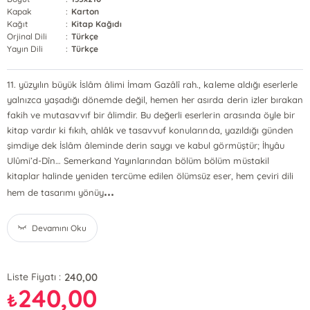
Kapak
:
Karton
Kağıt
:
Kitap Kağıdı
Orjinal Dili
:
Türkçe
Yayın Dili
:
Türkçe
11. yüzyılın büyük İslâm âlimi İmam Gazâlî rah., kaleme aldığı eserlerle
yalnızca yaşadığı dönemde değil, hemen her asırda derin izler bırakan
fakih ve mutasavvıf bir âlimdir. Bu değerli eserlerin arasında öyle bir
kitap vardır ki fıkıh, ahlâk ve tasavvuf konularında, yazıldığı günden
şimdiye dek İslâm âleminde derin saygı ve kabul görmüştür; İhyâu
Ulûmi’d-Dîn… Semerkand Yayınlarından bölüm bölüm müstakil
kitaplar halinde yeniden tercüme edilen ölümsüz eser, hem çeviri dili
...
hem de tasarımı yönüy
Devamını Oku
240,00
Liste Fiyatı :
240,00
₺