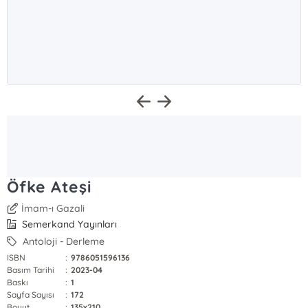
Öfke Ateşi
İmam-ı Gazali
Semerkand Yayınları
Antoloji - Derleme
ISBN
:
9786051596136
Basım Tarihi
:
2023-04
Baskı
:
1
Sayfa Sayısı
:
172
Boyut
:
135x210