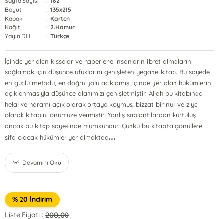
Sayfa Sayısı
:
182
Boyut
:
135x215
Kapak
:
Karton
Kağıt
:
2.Hamur
Yayın Dili
:
Türkçe
İçinde yer alan kıssalar ve haberlerle insanların ibret almalarını
sağlamak için düşünce ufuklarını genişleten yegane kitap. Bu sayede
en güçlü metodu, en doğru yolu açıklamış, içinde yer alan hükümlerin
açıklanmasıyla düşünce alanımızı genişletmiştir. Allah bu kitabında
helal ve haramı açık olarak ortaya koymuş, bizzat bir nur ve ziya
olarak kitabını önümüze vermiştir. Yanlış saplantılardan kurtuluş
ancak bu kitap sayesinde mümkündür. Çünkü bu kitapta gönüllere
...
şifa olacak hükümler yer almaktad
Devamını Oku
% 20 İndirim
200,00
Liste Fiyatı :