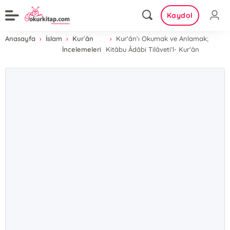
Kaydol
Anasayfa
İslam
Kur`ân
Kur'ân'ı Okumak ve Anlamak;
İncelemeleri
Kitâbu Âdâbi Tilâveti'l- Kur'ân