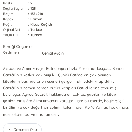
Baskı
:
9
Sayfa Sayısı
:
128
Boyut
:
135x210
Kapak
:
Karton
Kağıt
:
Kitap Kağıdı
Orjinal Dili
:
Türkçe
Yayın Dili
:
Türkçe
Emeği Geçenler
Çevirmen
:
Cemal Aydın
Avrupa ve Amerikasıyla Batı dünyası hızla Müslümanlaşıyor... Bunda
Gazzâlî'nin katkısı çok büyük... Çünkü Batı'da en çok okunan
kitapların başında onun eserleri geliyor... Elinizdeki kitap dâhil,
Gazzâlî'nin hemen hemen bütün kitapları Batı dillerine çevrilmiş
bulunuyor. Ayrıca Gazzâlî, hakkında en çok tez yapılan ve kitap
yazılan bir İslâm âlimi unvanını koruyor... İşte bu eserde, böyle güçlü
bir âlim ve çok değerli bir sûfînin kaleminden Kur'ân'a nasıl bakılması,
...
nasıl okunması ve nasıl anlaşı
Devamını Oku