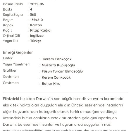
Basım Tarihi
:
2025-06
Baskı
:
4
Sayfa Sayısı
:
360
Boyut
:
135x210
Kapak
:
Karton
Kağıt
:
Kitap Kağıdı
Orjinal Dili
:
İngilizce
Yayın Dili
:
Türkçe
Emeği Geçenler
Editör
:
Kerem Cankoçak
Yayın Yönetmeni
:
Mustafa Küpüşoğlu
Grafiker
:
Füsun Turcan Elmasoğlu
Çevirmen
:
Kerem Cankoçak
Çevirmen
:
Bahar Kılıç
Elinizdeki bu kitap Darwin’in son büyük eseridir ve evrim kuramında
eksik tek nokta olan duyguları ele alır. Önceki eserlerinde insanların
diğer hayvanlardan kategorik olarak farklı olmadığını ve dünya
üzerindeki bütün canlıların ortak bir atadan geldiğini ispatlayan
Darwin, bu eserinde insanlar ve hayvanlarda duyguların nasıl
ortaklıklar gösterdiğini analiz ederek hayvan davranışlarını inceleyen