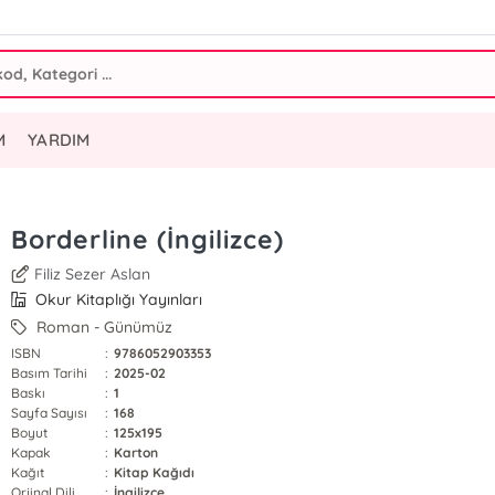
M
YARDIM
Borderline (İngilizce)
Filiz Sezer Aslan
Okur Kitaplığı Yayınları
Roman - Günümüz
ISBN
:
9786052903353
Basım Tarihi
:
2025-02
Baskı
:
1
Sayfa Sayısı
:
168
Boyut
:
125x195
Kapak
:
Karton
Kağıt
:
Kitap Kağıdı
Orjinal Dili
:
İngilizce