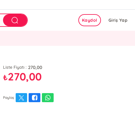
Kaydol
Giriş Yap
270,00
Liste Fiyatı :
270,00
₺
Paylaş