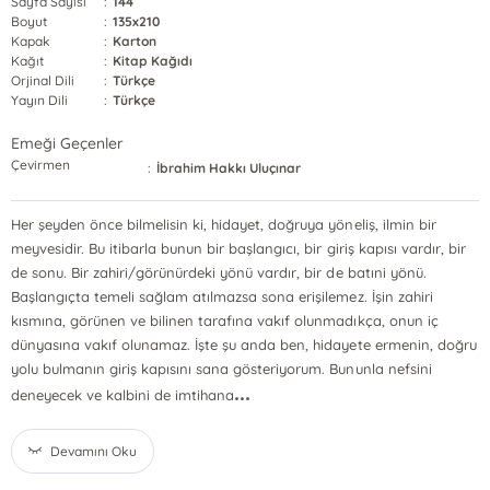
Sayfa Sayısı
:
144
Boyut
:
135x210
Kapak
:
Karton
Kağıt
:
Kitap Kağıdı
Orjinal Dili
:
Türkçe
Yayın Dili
:
Türkçe
Emeği Geçenler
Çevirmen
:
İbrahim Hakkı Uluçınar
Her şeyden önce bilmelisin ki, hidayet, doğruya yöneliş, ilmin bir
meyvesidir. Bu itibarla bunun bir başlangıcı, bir giriş kapısı vardır, bir
de sonu. Bir zahiri/görünürdeki yönü vardır, bir de batıni yönü.
Başlangıçta temeli sağlam atılmazsa sona erişilemez. İşin zahiri
kısmına, görünen ve bilinen tarafına vakıf olunmadıkça, onun iç
dünyasına vakıf olunamaz. İşte şu anda ben, hidayete ermenin, doğru
yolu bulmanın giriş kapısını sana gösteriyorum. Bununla nefsini
...
deneyecek ve kalbini de imtihana
Devamını Oku