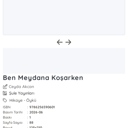
Ben Meydana Koşarken
Ceyda Akcan
Şule Yayınları
Hikaye - Öykü
ISBN
:
9786256590601
Basım Tarihi
:
2026-06
Baskı
:
1
Sayfa Sayısı
:
88
Boyut
:
125x210