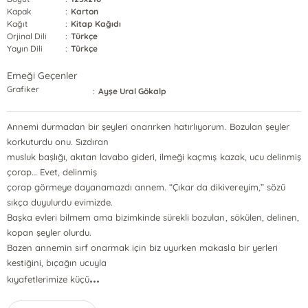
Kapak
:
Karton
Kağıt
:
Kitap Kağıdı
Orjinal Dili
:
Türkçe
Yayın Dili
:
Türkçe
Emeği Geçenler
Grafiker
:
Ayşe Ural Gökalp
Annemi durmadan bir şeyleri onarırken hatırlıyorum. Bozulan şeyler
korkuturdu onu. Sızdıran
musluk başlığı, akıtan lavabo gideri, ilmeği kaçmış kazak, ucu delinmiş
çorap… Evet, delinmiş
çorap görmeye dayanamazdı annem. “Çıkar da dikivereyim,” sözü
sıkça duyulurdu evimizde.
Başka evleri bilmem ama bizimkinde sürekli bozulan, sökülen, delinen,
kopan şeyler olurdu.
Bazen annemin sırf onarmak için biz uyurken makasla bir yerleri
kestiğini, bıçağın ucuyla
...
kıyafetlerimize küçü