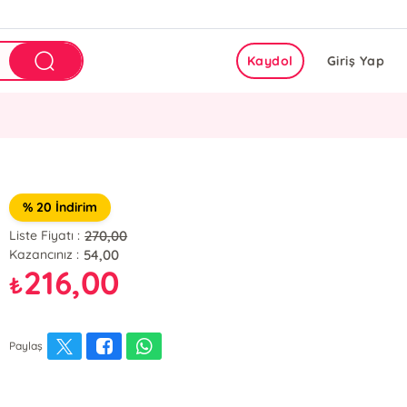
Kaydol
Giriş Yap
% 20 İndirim
270,00
Liste Fiyatı :
54,00
Kazancınız :
216,00
₺
Paylaş