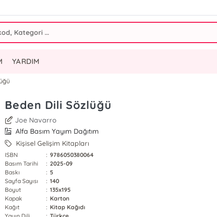
M
YARDIM
lüğü
Beden Dili Sözlüğü
Joe Navarro
Alfa Basım Yayım Dağıtım
Kişisel Gelişim Kitapları
ISBN
:
9786050380064
Basım Tarihi
:
2025-09
Baskı
:
5
Sayfa Sayısı
:
140
Boyut
:
135x195
Kapak
:
Karton
Kağıt
:
Kitap Kağıdı
Yayın Dili
:
Türkçe