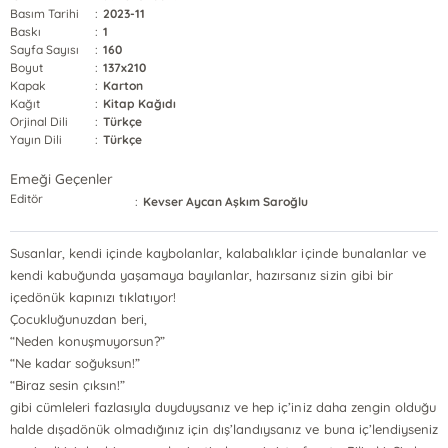
Basım Tarihi
:
2023-11
Baskı
:
1
Sayfa Sayısı
:
160
Boyut
:
137x210
Kapak
:
Karton
Kağıt
:
Kitap Kağıdı
Orjinal Dili
:
Türkçe
Yayın Dili
:
Türkçe
Emeği Geçenler
Editör
:
Kevser Aycan Aşkım Saroğlu
Susanlar, kendi içinde kaybolanlar, kalabalıklar içinde bunalanlar ve
kendi kabuğunda yaşamaya bayılanlar, hazırsanız sizin gibi bir
içedönük kapınızı tıklatıyor!
Çocukluğunuzdan beri,
“Neden konuşmuyorsun?”
“Ne kadar soğuksun!”
“Biraz sesin çıksın!”
gibi cümleleri fazlasıyla duyduysanız ve hep iç’iniz daha zengin olduğu
halde dışadönük olmadığınız için dış’landıysanız ve buna iç’lendiyseniz