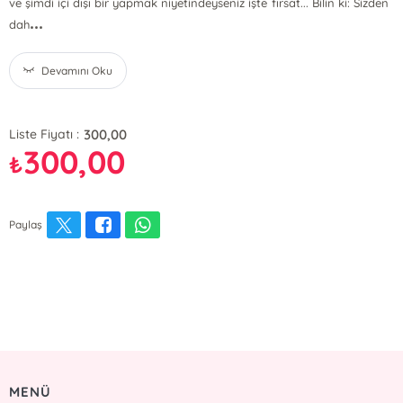
ve şimdi içi dışı bir yapmak niyetindeyseniz işte fırsat... Bilin ki: Sizden
...
dah
Devamını Oku
300,00
Liste Fiyatı :
300,00
₺
Paylaş
MENÜ