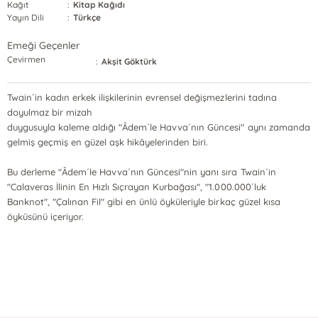
Kağıt
:
Kitap Kağıdı
Yayın Dili
:
Türkçe
Emeği Geçenler
Çevirmen
:
Akşit Göktürk
Twain´in kadın erkek ilişkilerinin evrensel değişmezlerini tadına
doyulmaz bir mizah
duygusuyla kaleme aldığı "Âdem´le Havva´nın Güncesi" aynı zamanda
gelmiş geçmiş en güzel aşk hikâyelerinden biri.
Bu derleme "Âdem´le Havva´nın Güncesi"nin yanı sıra Twain´in
"Calaveras İlinin En Hızlı Sıçrayan Kurbağası", "1.000.000´luk
Banknot", "Çalınan Fil" gibi en ünlü öyküleriyle birkaç güzel kısa
öyküsünü içeriyor.