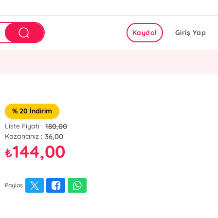
Kaydol
Giriş Yap
% 20 İndirim
180,00
Liste Fiyatı :
36,00
Kazancınız :
144,00
₺
Paylaş