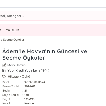
M
YARDIM
ve Seçme Öyküler
Âdem’le Havva’nın Güncesi ve
Seçme Öyküler
Mark Twain
Yapı Kredi Yayınları ( YKY )
Hikaye - Öykü
ISBN
:
9789750811524
Basım Tarihi
:
2026-02
Baskı
:
21
Sayfa Sayısı
:
148
Boyut
:
135x195
Kapak
:
Karton