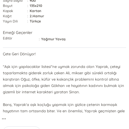
Sayfa Sayısı
:
400
Boyut
:
135x210
Kapak
:
Karton
Kağıt
:
2.Hamur
Yayın Dili
:
Türkçe
Emeği Geçenler
Editör
:
Yağmur Yavaş
Çete Geri Dönüyor!
"Aşk için yapılacaklar listesi"ne uymak zorunda olan Yaprak, çeteyi
toparlamakta giderek zorluk çeken Ali, mikser gibi sürekli ortalığı
karıştıran Oğuz, öfke, küfür ve kıskançlık problemini kontrol altına
almak için psikoloğa giden Gökhan ve hayatının kadınını bulmak için
gizemli bir internet karakteri yaratan Sinan.
Barış, Yaprak'a aşk koçluğu yapmak için gizlice çetenin karmaşık
hayatının tam ortasında biter. Ve en önemlisi, Yaprak geçmişten gele
...