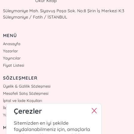
Okur Kitap
Süleymaniye Mah. Siyavuş Paşa Sok. No:8 Şirin İş Merkezi K:3
Süleymaniye / Fatih / İSTANBUL
MENÜ
Anasayfa
Yazarlar
Yayıncılar
Fiyat Listesi
SÖZLEŞMELER
Üyelik & Gizlilik Sözleşmesi
Mesafeli Satış Sözleşmesi
İptal ve İade Koşulları
İletişim
Çerezler
Yardım
Sitemizden en iyi şekilde
MÜŞTERİ HİZMETLERİ
faydalanabilmeniz için, amaçlarla