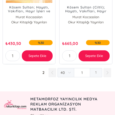
Kösem Sultan; Hayatı,
Kösem Sultan (Ciltli);
Vakıfları, Hayır İşleri ve
Hayatı, Vakıfları, Hayır
Üsküdar'daki Külliyesi
İşleri ve Üsküdar'daki
Murat Kocaaslan
Murat Kocaaslan
Külliyesi
Okur Kitaplığı Yayınları
Okur Kitaplığı Yayınları
₺
430,50
%30
₺
665,00
%30
Sepete Ekle
Sepete Ekle
2
1
METAMORFOZ YAYINCILIK MEDYA
REKLAM ORGANİZASYON
MATBAACILIK LTD. ŞTİ.