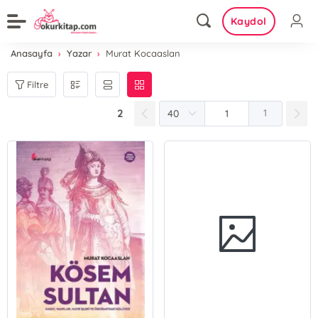
Kaydol
Anasayfa
Yazar
Murat Kocaaslan
Filtre
2
1