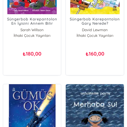
Süngerbob Karepantolon
Süngerbob Karepantolon
En İyisini Annem Bilir
Gary Nerede?
Sarah Willson
David Lewman
İthaki Çocuk Yayınları
İthaki Çocuk Yayınları
180,00
160,00
₺
₺