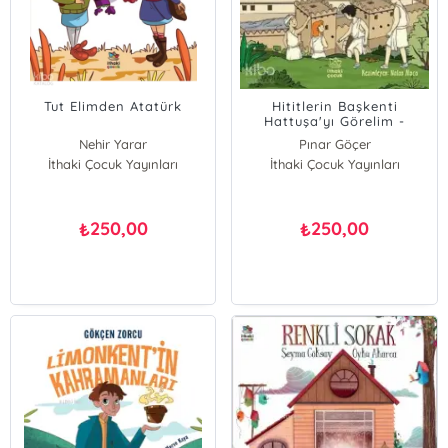
Tut Elimden Atatürk
Hititlerin Başkenti
Hattuşa'yı Görelim -
Eğlenceli Tarih Serisi 3
Nehir Yarar
Pınar Göçer
İthaki Çocuk Yayınları
İthaki Çocuk Yayınları
250,00
250,00
₺
₺