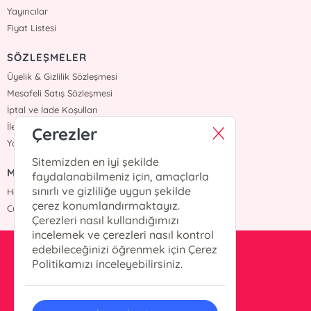
Yayıncılar
Fiyat Listesi
SÖZLEŞMELER
Üyelik & Gizlilik Sözleşmesi
Mesafeli Satış Sözleşmesi
İptal ve İade Koşulları
İletişim
Çerezler
Yardım
Sitemizden en iyi şekilde
MÜŞTERİ HİZMETLERİ
faydalanabilmeniz için, amaçlarla
sınırlı ve gizliliğe uygun şekilde
Hafta içi :09:00 - 18:00
çerez konumlandırmaktayız.
Cumartesi :09:00 - 18:00
Çerezleri nasıl kullandığımızı
incelemek ve çerezleri nasıl kontrol
edebileceğinizi öğrenmek için Çerez
info@okurkitap.com
Politikamızı inceleyebilirsiniz.
90 544 522 45 05