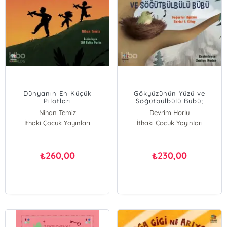
Dünyanın En Küçük
Gökyüzünün Yüzü ve
Pilotları
Söğütbülbülü Bübü;
Değerler Eğitimi Serisi 1.
Nihan Temiz
Devrim Horlu
Kitap
İthaki Çocuk Yayınları
İthaki Çocuk Yayınları
260,00
230,00
₺
₺