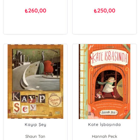
260,00
250,00
₺
₺
Kayıp Şey
Kate İşbaşında
Shaun Tan
Hannah Peck