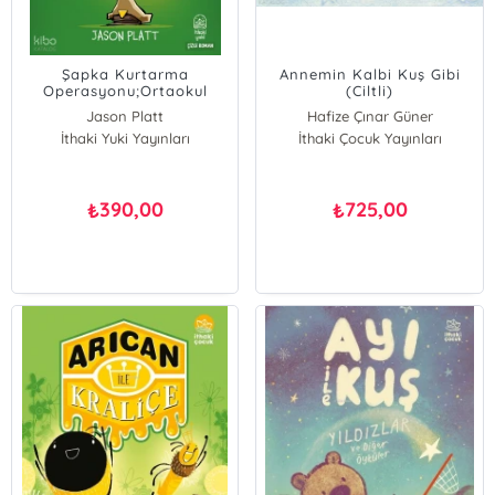
Şapka Kurtarma
Annemin Kalbi Kuş Gibi
Operasyonu;Ortaokul
(Ciltli)
Talihsizlikleri-2
Jason Platt
Hafize Çınar Güner
İthaki Yuki Yayınları
İthaki Çocuk Yayınları
390,00
725,00
₺
₺