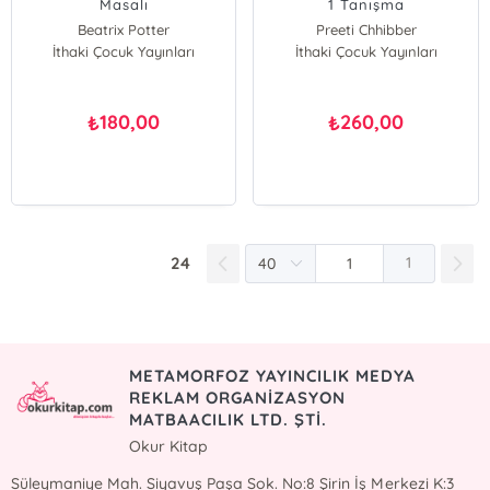
Masalı
1 Tanışma
Beatrix Potter
Preeti Chhibber
İthaki Çocuk Yayınları
İthaki Çocuk Yayınları
180,00
260,00
₺
₺
24
1
METAMORFOZ YAYINCILIK MEDYA
REKLAM ORGANİZASYON
MATBAACILIK LTD. ŞTİ.
Okur Kitap
Süleymaniye Mah. Siyavuş Paşa Sok. No:8 Şirin İş Merkezi K:3