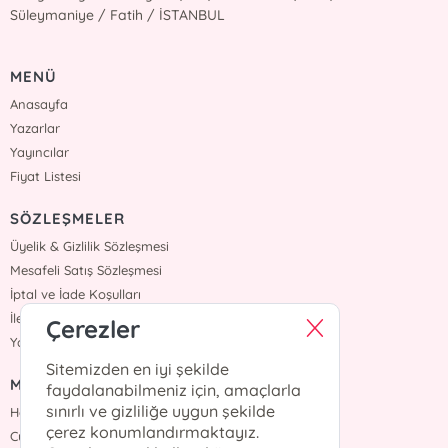
Süleymaniye / Fatih / İSTANBUL
MENÜ
Anasayfa
Yazarlar
Yayıncılar
Fiyat Listesi
SÖZLEŞMELER
Üyelik & Gizlilik Sözleşmesi
Mesafeli Satış Sözleşmesi
İptal ve İade Koşulları
İletişim
Çerezler
Yardım
Sitemizden en iyi şekilde
MÜŞTERİ HİZMETLERİ
faydalanabilmeniz için, amaçlarla
sınırlı ve gizliliğe uygun şekilde
Hafta içi :09:00 - 18:00
çerez konumlandırmaktayız.
Cumartesi :09:00 - 18:00