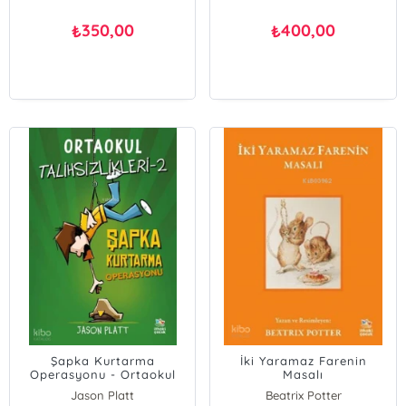
350,00
400,00
₺
₺
Şapka Kurtarma
İki Yaramaz Farenin
Operasyonu - Ortaokul
Masalı
Talihsizlikleri-2
Jason Platt
Beatrix Potter